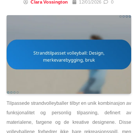
Clara Vossington
12/01/2026
0
Tilpassede strandvolleyballer tilbyr en unik kombinasjon av
funksjonalitet og personlig tilpasning, definert av
materialene, fargene og de kreative designene. Disse
volleyballene forbedrer ikke bare rekreasjonsspill, men