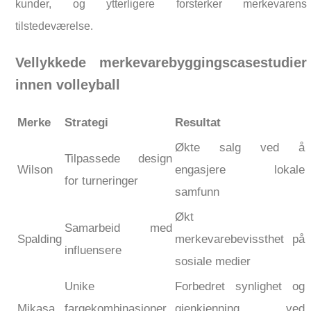
kunder, og ytterligere forsterker merkevarens
tilstedeværelse.
Vellykkede merkevarebyggingscasestudier
innen volleyball
Merke
Strategi
Resultat
Økte salg ved å
Tilpassede design
Wilson
engasjere lokale
for turneringer
samfunn
Økt
Samarbeid med
Spalding
merkevarebevissthet på
influensere
sosiale medier
Unike
Forbedret synlighet og
Mikasa
fargekombinasjoner
gjenkjenning ved