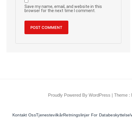
Save my name, email, and website in this
browser for the next time I comment.
Proudly Powered By WordPress
|
Theme : 
Kontakt Oss
Tjenestevilkår
Retningslinjer For Databeskyttelse
V